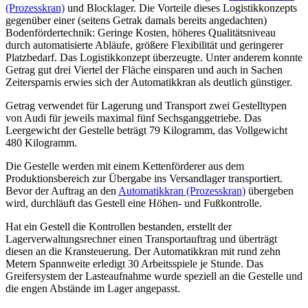
(Prozesskran)
und Blocklager. Die Vorteile dieses Logistikkonzepts
gegenüber einer (seitens Getrak damals bereits angedachten)
Bodenfördertechnik: Geringe Kosten, höheres Qualitätsniveau
durch automatisierte Abläufe, größere Flexibilität und geringerer
Platzbedarf. Das Logistikkonzept überzeugte. Unter anderem konnte
Getrag gut drei Viertel der Fläche einsparen und auch in Sachen
Zeitersparnis erwies sich der Automatikkran als deutlich günstiger.
Getrag verwendet für Lagerung und Transport zwei Gestelltypen
von Audi für jeweils maximal fünf Sechsganggetriebe. Das
Leergewicht der Gestelle beträgt 79 Kilogramm, das Vollgewicht
480 Kilogramm.
Die Gestelle werden mit einem Kettenförderer aus dem
Produktionsbereich zur Übergabe ins Versandlager transportiert.
Bevor der Auftrag an den
Automatikkran (Prozesskran)
übergeben
wird, durchläuft das Gestell eine Höhen- und Fußkontrolle.
Hat ein Gestell die Kontrollen bestanden, erstellt der
Lagerverwaltungsrechner einen Transportauftrag und überträgt
diesen an die Kransteuerung. Der Automatikkran mit rund zehn
Metern Spannweite erledigt 30 Arbeitsspiele je Stunde. Das
Greifersystem der Lasteaufnahme wurde speziell an die Gestelle und
die engen Abstände im Lager angepasst.