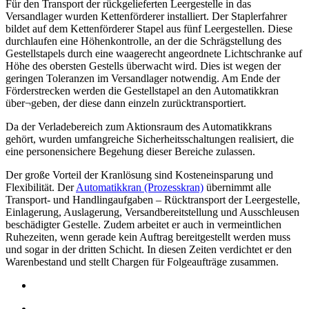
Für den Transport der rückgelieferten Leergestelle in das
Versandlager wurden Kettenförderer installiert. Der Staplerfahrer
bildet auf dem Kettenförderer Stapel aus fünf Leergestellen. Diese
durchlaufen eine Höhenkontrolle, an der die Schrägstellung des
Gestellstapels durch eine waagerecht angeordnete Lichtschranke auf
Höhe des obersten Gestells überwacht wird. Dies ist wegen der
geringen Toleranzen im Versandlager notwendig. Am Ende der
Förderstrecken werden die Gestellstapel an den Automatikkran
über¬geben, der diese dann einzeln zurücktransportiert.
Da der Verladebereich zum Aktionsraum des Automatikkrans
gehört, wurden umfangreiche Sicherheitsschaltungen realisiert, die
eine personensichere Begehung dieser Bereiche zulassen.
Der große Vorteil der Kranlösung sind Kosteneinsparung und
Flexibilität. Der
Automatikkran (Prozesskran)
übernimmt alle
Transport- und Handlingaufgaben – Rücktransport der Leergestelle,
Einlagerung, Auslagerung, Versandbereitstellung und Ausschleusen
beschädigter Gestelle. Zudem arbeitet er auch in vermeintlichen
Ruhezeiten, wenn gerade kein Auftrag bereitgestellt werden muss
und sogar in der dritten Schicht. In diesen Zeiten verdichtet er den
Warenbestand und stellt Chargen für Folgeaufträge zusammen.