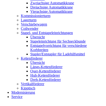
Zweiachsige Automatikkrane
Dreiachsige Automatikkrane
Vierachsige Automatikkrane
Kommissionierturm
Lagerturm
Verschiebewagen
Coilwender
Stapel- und Entstapeleinrichtungen
Übersicht
Stapeleinrichtung für Sechseckbunde
Entstapelvorrichtung für verschiedene
Korbbreiten
Stapler/Entstapler für Ladehilfsmittel
Kettenförderer
Übersicht
Längs-Kettenförderer
Quer-Kettenförderer
Hub-Kettenförderer
Dreh-Kettenförderer
Vertikalförderer
Kipptisch
Modernisierung
Service