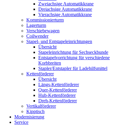
Zweiachsige Automatikkrane
Dreiachsige Automatikkrane
Vierachsige Automatikkrane
Kommissionierturm
Lagerturm
Verschiebewagen
Coilwender
Stapel- und Entstapeleinrichtungen
Übersicht
Stapeleinrichtung für Sechseckbunde
Entstapelvorrichtung für verschiedene
Korbbreiten
Stapler/Entstapler für Ladehilfsmittel
Kettenförderer
Übersicht
Längs-Kettenförderer
Quer-Kettenförderer
Hub-Kettenförderer
Dreh-Kettenförderer
Vertikalförderer
Kipptisch
Modernisierung
Service