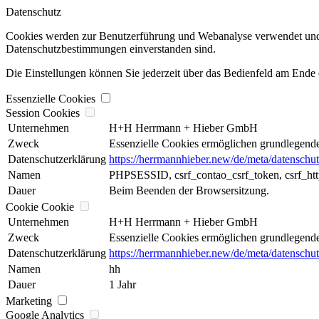
Datenschutz
Cookies werden zur Benutzerführung und Webanalyse verwendet und he
Datenschutzbestimmungen einverstanden sind.
Die Einstellungen können Sie jederzeit über das Bedienfeld am Ende d
Essenzielle Cookies
Session Cookies
Unternehmen
H+H Herrmann + Hieber GmbH
Zweck
Essenzielle Cookies ermöglichen grundlegende 
Datenschutzerklärung
https://herrmannhieber.new/de/meta/datenschut
Namen
PHPSESSID, csrf_contao_csrf_token, csrf_htt
Dauer
Beim Beenden der Browsersitzung.
Cookie Cookie
Unternehmen
H+H Herrmann + Hieber GmbH
Zweck
Essenzielle Cookies ermöglichen grundlegende 
Datenschutzerklärung
https://herrmannhieber.new/de/meta/datenschut
Namen
hh
Dauer
1 Jahr
Marketing
Google Analytics