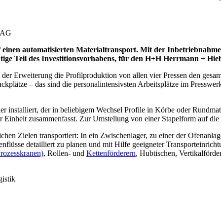
inen automatisierten Materialtransport. Mit der Inbetriebnahme 
htige Teil des Investitionsvorhabens, für den H+H Herrmann + Hie
h der Erweiterung die Profilproduktion von allen vier Pressen den gesa
ckplätze – das sind die personalintensivsten Arbeitsplätze im Presswerk 
installiert, der in beliebigem Wechsel Profile in Körbe oder Rundmat
ner Einheit zusammenfasst. Zur Umstellung von einer Stapelform auf die
chen Zielen transportiert: In ein Zwischenlager, zu einer der Ofenanla
flüsse detailliert zu planen und mit Hilfe geeigneter Transporteinricht
rozesskranen)
, Rollen- und
Kettenförderern
, Hubtischen, Vertikalförd
istik