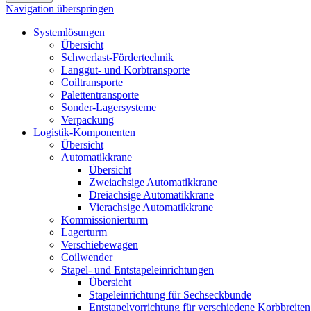
Navigation überspringen
Systemlösungen
Übersicht
Schwerlast-Fördertechnik
Langgut- und Korbtransporte
Coiltransporte
Palettentransporte
Sonder-Lagersysteme
Verpackung
Logistik-Komponenten
Übersicht
Automatikkrane
Übersicht
Zweiachsige Automatikkrane
Dreiachsige Automatikkrane
Vierachsige Automatikkrane
Kommissionierturm
Lagerturm
Verschiebewagen
Coilwender
Stapel- und Entstapeleinrichtungen
Übersicht
Stapeleinrichtung für Sechseckbunde
Entstapelvorrichtung für verschiedene Korbbreiten